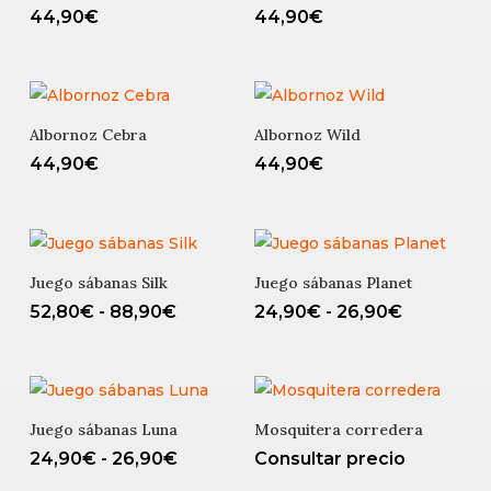
44,90
€
44,90
€
Albornoz Cebra
Albornoz Wild
44,90
€
44,90
€
Juego sábanas Silk
Juego sábanas Planet
Rango
Rango
52,80
€
-
88,90
€
24,90
€
-
26,90
€
de
de
precios:
precios:
desde
desde
52,80€
24,90€
Juego sábanas Luna
Mosquitera corredera
hasta
hasta
Rango
24,90
€
-
26,90
€
Consultar precio
88,90€
26,90€
de