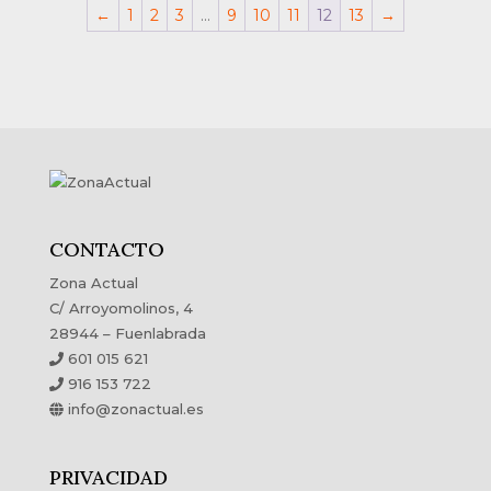
desde
desde
←
1
2
3
…
9
10
11
12
13
→
79,00€
96,90€
hasta
hasta
120,70€
120,70€
CONTACTO
Zona Actual
C/ Arroyomolinos, 4
28944 – Fuenlabrada
601 015 621
916 153 722
info@zonactual.es
PRIVACIDAD