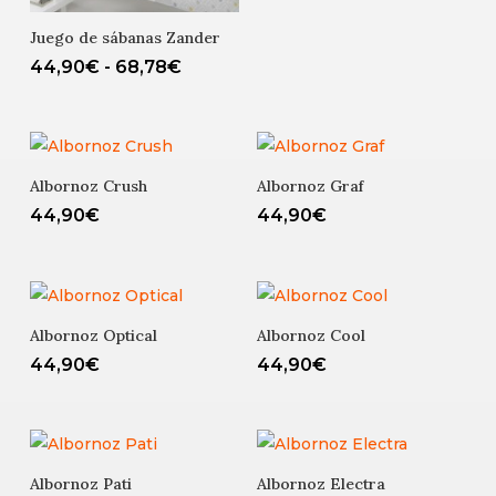
44,90€
hasta
Juego de sábanas Zander
68,78€
Rango
44,90
€
-
68,78
€
de
precios:
desde
44,90€
Albornoz Crush
Albornoz Graf
hasta
44,90
€
44,90
€
68,78€
Albornoz Optical
Albornoz Cool
44,90
€
44,90
€
Albornoz Pati
Albornoz Electra