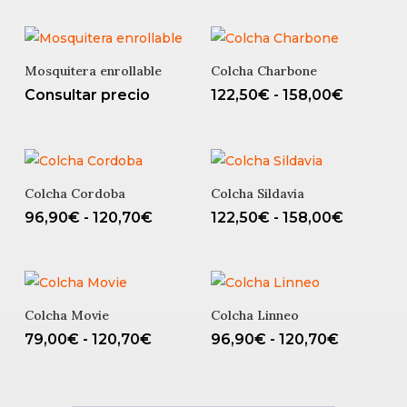
precios:
desde
24,90€
Mosquitera enrollable
Colcha Charbone
hasta
Rango
Consultar precio
122,50
€
-
158,00
€
26,90€
de
precios:
desde
122,50€
Colcha Cordoba
Colcha Sildavia
hasta
Rango
Rango
96,90
€
-
120,70
€
122,50
€
-
158,00
€
158,00€
de
de
precios:
precios:
desde
desde
96,90€
122,50€
Colcha Movie
Colcha Linneo
hasta
hasta
Rango
Rango
79,00
€
-
120,70
€
96,90
€
-
120,70
€
120,70€
158,00€
de
de
precios:
precios: