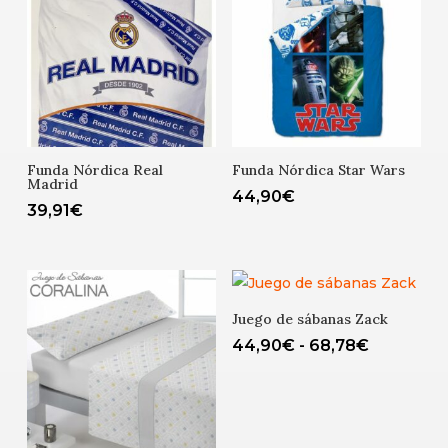
Funda Nórdica Real
Funda Nórdica Star Wars
Madrid
44,90
€
39,91
€
Juego de sábanas Zack
Rango
44,90
€
-
68,78
€
de
precios:
desde