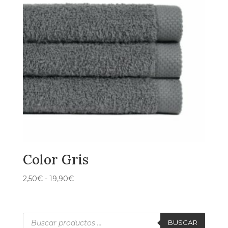
34,90€
Color Gris
Rango
2,50
€
-
19,90
€
de
precios:
desde
Búsqueda
de
BUSCAR
2,50€