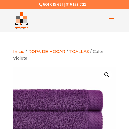
601 015 621 | 916 153 722
Inicio
/
ROPA DE HOGAR
/
TOALLAS
/ Color
Violeta