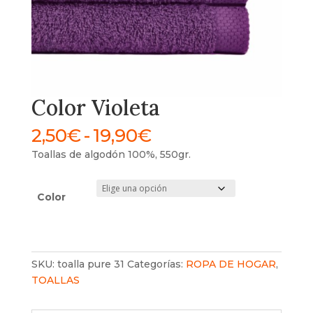
Color Violeta
Rango
2,50
€
-
19,90
€
de
Toallas de algodón 100%, 550gr.
precios:
desde
2,50€
Color
hasta
19,90€
SKU:
toalla pure 31
Categorías:
ROPA DE HOGAR
,
TOALLAS