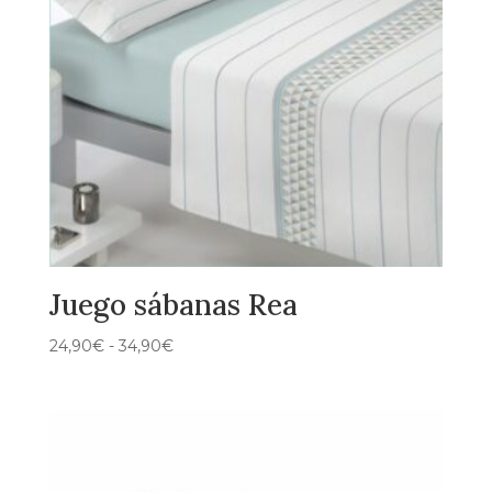
Juego sábanas Rea
Rango
24,90
€
-
34,90
€
de
precios:
desde
24,90€
hasta