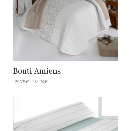
Bouti Amiens
Rango
125,78
€
-
131,74
€
de
precios:
desde
125,78€
hasta
131,74€