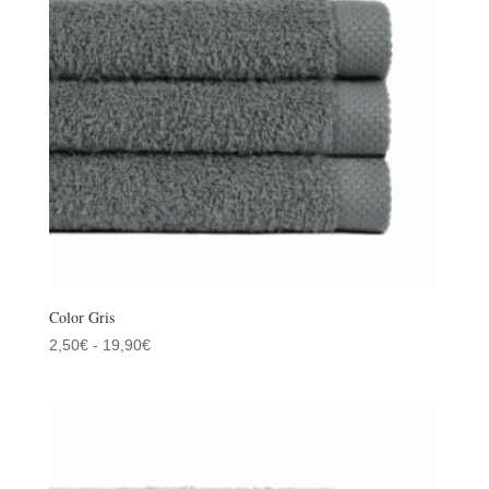
Color Gris
Rango
2,50
€
-
19,90
€
de
precios:
desde
2,50€
hasta