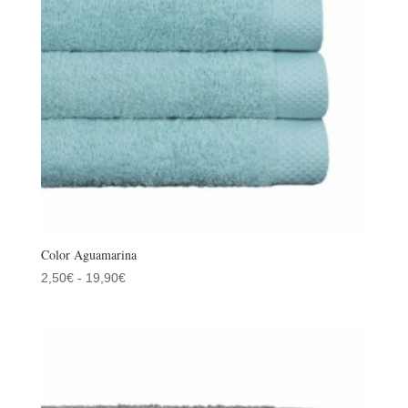
Color Aguamarina
Rango
2,50
€
-
19,90
€
de
precios:
desde
2,50€
hasta
19,90€