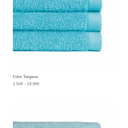
Color Turquesa
Rango
2,50
€
-
19,90
€
de
precios:
desde
2,50€
hasta
19,90€