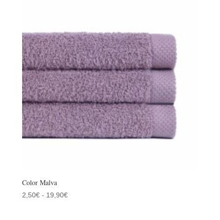
desde
2,50€
hasta
19,90€
Color Malva
Rango
2,50
€
-
19,90
€
de
precios: