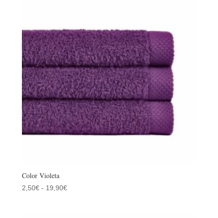
2,50€
hasta
19,90€
Color Violeta
Rango
2,50
€
-
19,90
€
de
precios: