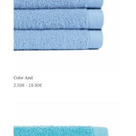
Color Azul
Rango
2,50
€
-
19,90
€
de
precios:
desde
2,50€
hasta
19,90€