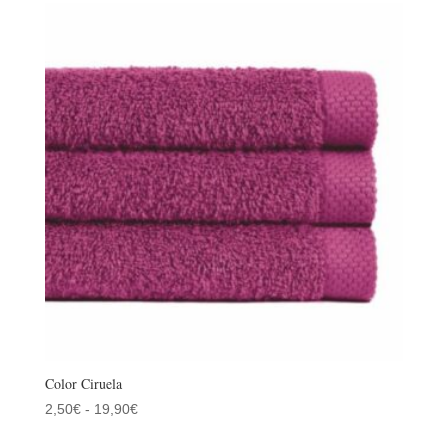
desde
2,50€
hasta
19,90€
Color Ciruela
Rango
2,50
€
-
19,90
€
de