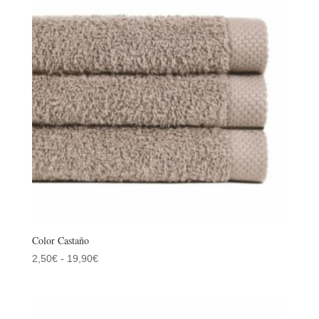
hasta
19,90€
Color Castaño
Rango
2,50
€
-
19,90
€
de
precios:
desde