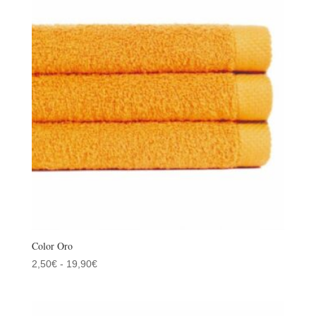
2,50€
hasta
19,90€
Color Oro
Rango
2,50
€
-
19,90
€
de
precios:
desde