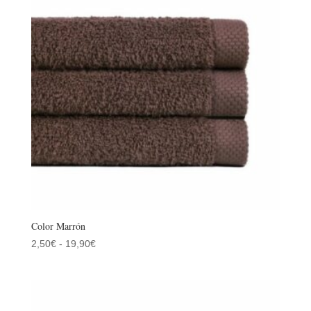
hasta
19,90€
Color Marrón
Rango
2,50
€
-
19,90
€
de
precios:
desde
2,50€