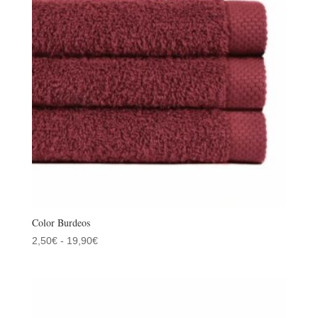
19,90€
Color Burdeos
Rango
2,50
€
-
19,90
€
de
precios:
desde
2,50€