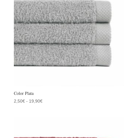
19,90€
Color Plata
Rango
2,50
€
-
19,90
€
de
precios:
desde
2,50€
hasta