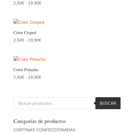
Rango
2,50
€
-
19,90
€
19,90€
de
precios:
desde
2,50€
Color Cesped
hasta
Rango
2,50
€
-
19,90
€
19,90€
de
precios:
desde
2,50€
Color Pistacho
hasta
Rango
2,50
€
-
19,90
€
19,90€
de
precios:
desde
Búsqueda
de
BUSCAR
2,50€
productos
hasta
19,90€
Categorías de productos
CORTINAS CONFECCIONADAS