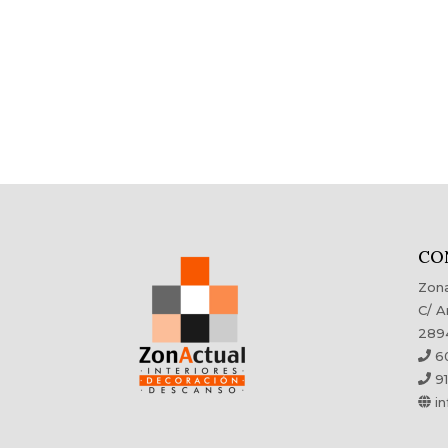
CO
Zona
C/ A
289
60
91
in