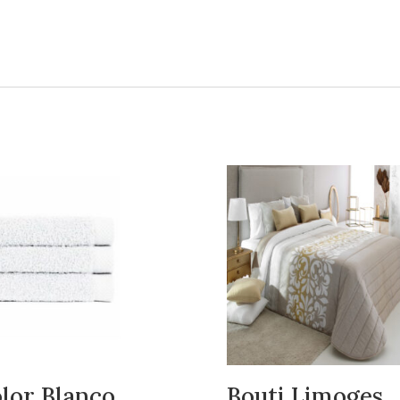
lor Blanco
Bouti Limoges