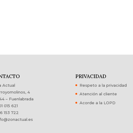
NTACTO
PRIVACIDAD
 Actual
Respeto a la privacidad
rroyomolinos, 4
Atención al cliente
44 – Fuenlabrada
Acorde a la LOPD
1 015 621
6 153 722
fo@zonactual.es