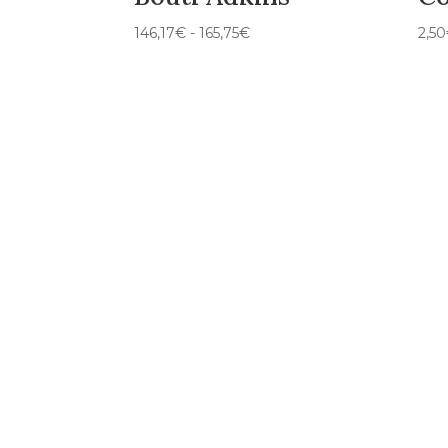
Rango
146,17
€
-
165,75
€
2,50
de
precios:
desde
146,17€
hasta
165,75€