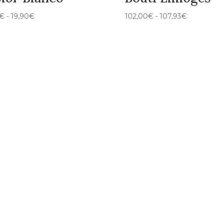
Rango
Rango
€
-
19,90
€
102,00
€
-
107,93
€
de
de
precios:
precios:
desde
desde
2,50€
102,00€
hasta
hasta
19,90€
107,93€