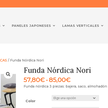
S
PANELES JAPONESES
LAMAS VERTICALES
CAS
/ Funda Nórdica Nori
Funda Nórdica Nori
Rango
57,80
€
-
85,00
€
de
Funda nórdica 3 piezas: bajera, saco, almohadón
precios:
desde
57,80€
Color
hasta