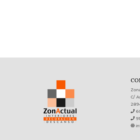
CO
Zona
C/ A
289
60
91
in