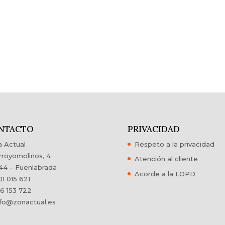
NTACTO
PRIVACIDAD
 Actual
Respeto a la privacidad
rroyomolinos, 4
Atención al cliente
44 – Fuenlabrada
Acorde a la LOPD
1 015 621
6 153 722
fo@zonactual.es