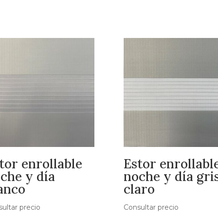
tor enrollable
Estor enrollabl
che y día
noche y día gri
anco
claro
ultar precio
Consultar precio