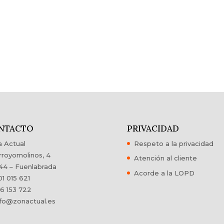
NTACTO
PRIVACIDAD
 Actual
Respeto a la privacidad
rroyomolinos, 4
Atención al cliente
44 – Fuenlabrada
Acorde a la LOPD
1 015 621
6 153 722
fo@zonactual.es