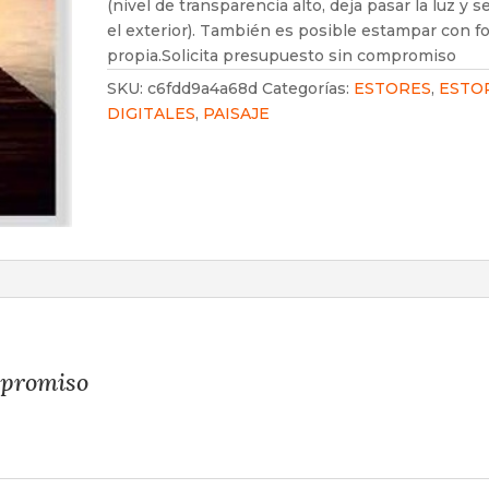
(nivel de transparencia alto, deja pasar la luz y s
el exterior). También es posible estampar con f
propia.Solicita presupuesto sin compromiso
SKU:
c6fdd9a4a68d
Categorías:
ESTORES
,
ESTO
DIGITALES
,
PAISAJE
mpromiso