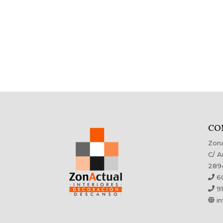
CO
Zona
C/ A
289
60
91
in