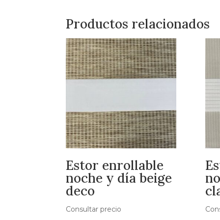
Productos relacionados
Estor enrollable
Es
noche y día beige
no
deco
cl
Consultar precio
Cons