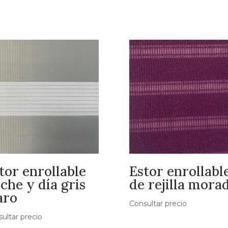
tor enrollable
Estor enrollabl
che y día gris
de rejilla mora
aro
Consultar precio
ultar precio