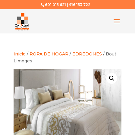
601 015 621 | 916 153 722
Inicio
/
ROPA DE HOGAR
/
EDREDONES
/ Bouti
Limoges