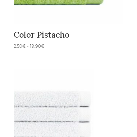
Color Pistacho
Rango
2,50
€
-
19,90
€
de
precios:
desde
2,50€
hasta
19,90€