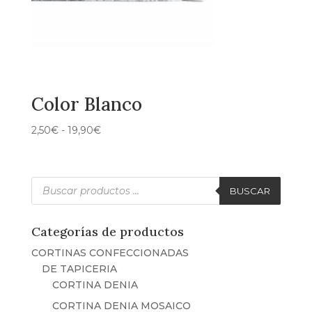
Color Blanco
Rango
2,50
€
-
19,90
€
de
precios:
desde
Búsqueda
de
BUSCAR
2,50€
productos
hasta
19,90€
Categorías de productos
CORTINAS CONFECCIONADAS
DE TAPICERIA
CORTINA DENIA
CORTINA DENIA MOSAICO