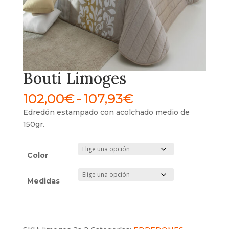
Bouti Limoges
Rango
102,00
€
-
107,93
€
de
Edredón estampado con acolchado medio de
precios:
150gr.
desde
102,00€
hasta
Color
107,93€
Medidas