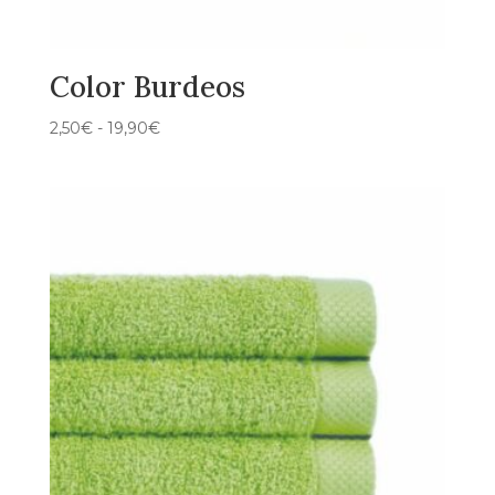
Color Burdeos
Rango
2,50
€
-
19,90
€
de
precios:
desde
2,50€
hasta
19,90€