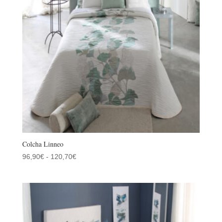
Colcha Linneo
Rango
96,90
€
-
120,70
€
de
precios:
desde
96,90€
hasta