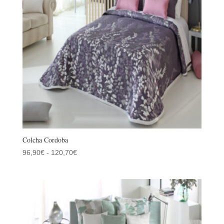
Colcha Cordoba
Rango
96,90
€
-
120,70
€
de
precios:
desde
96,90€
hasta
120,70€