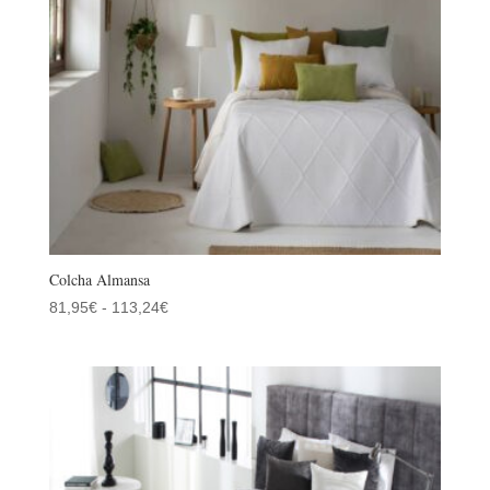
Colcha Almansa
Rango
81,95
€
-
113,24
€
de
precios:
desde
81,95€
hasta
113,24€