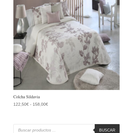
hasta
64,60€
Colcha Sildavia
Rango
122,50
€
-
158,00
€
de
precios:
desde
Búsqueda
de
BUSCAR
122,50€