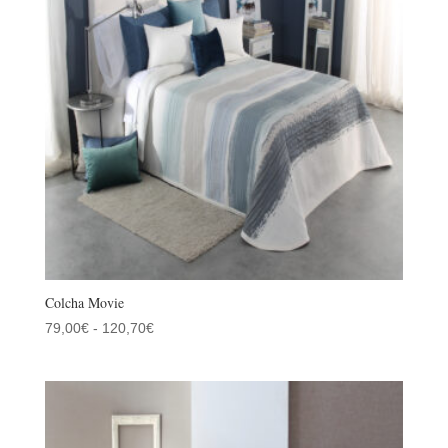
120,70€
Colcha Movie
Rango
79,00
€
-
120,70
€
de
precios:
desde
79,00€
hasta