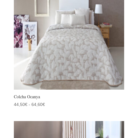
120,70€
Colcha Ocanya
Rango
44,50
€
-
64,60
€
de
precios:
desde
44,50€