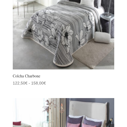
Colcha Charbone
Rango
122,50
€
-
158,00
€
de
precios:
desde
122,50€
hasta
158,00€